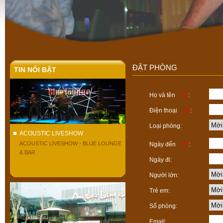
ĐẶT PHÒNG
TIN NỔI BẬT
Họ và tên
(*)
:
Điện thoại
(*)
:
Loại phòng:
ACOUSTIC LIVESHOW
ACOUSTIC LIVESHOW - BLUE LOUNGE
Ngày đến
(*)
:
& BAR
Ngày đi:
Người lớn:
Trẻ em:
Số phòng:
Email: