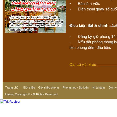
•
Bàn làm việc
•
Điện thoại quay số quốc
Điều kiện đặt & chính sác
-
Đăng ký giữ phòng 14
-
Nếu đặt phòng thông b
tiền phòng đêm đầu tiên.
Các bài viết khác
Trang chủ
Giới thiệu
Giới thiệu phòng
Phòng họp - Sự kiện
Nhà hàng
Dịch v
Halong Copyright © - All Rights Reserved.