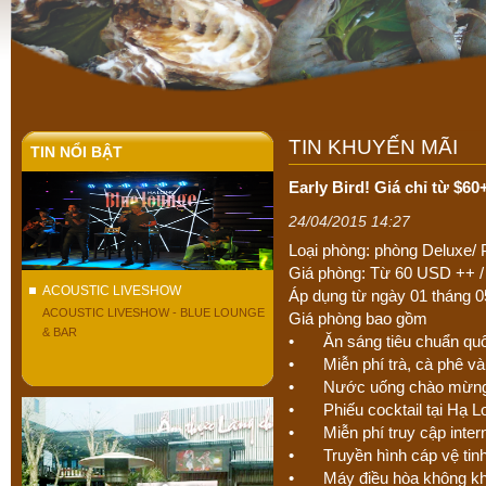
TIN KHUYẾN MÃI
TIN NỔI BẬT
Early Bird! Giá chỉ từ $60
24/04/2015 14:27
Loại phòng: phòng Deluxe/ 
Giá phòng: Từ 60 USD ++ /
ACOUSTIC LIVESHOW
Áp dụng từ ngày 01 tháng 
ACOUSTIC LIVESHOW - BLUE LOUNGE
Giá phòng bao gồm
& BAR
•
Ăn sáng tiêu chuẩn quố
•
Miễn phí trà, cà phê v
•
Nước uống chào mừng 
•
Phiếu cocktail tại Hạ 
•
Miễn phí truy cập inter
•
Truyền hình cáp vệ ti
•
Máy điều hòa không kh